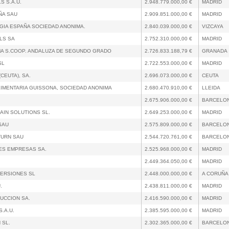
S S.A.U.
2.948.779.000,00 €
MADRID
ÑA SAU
2.909.851.000,00 €
MADRID
GIA ESPAÑA SOCIEDAD ANONIMA.
2.840.039.000,00 €
VIZCAYA
LS SA
2.752.310.000,00 €
MADRID
A S.COOP. ANDALUZA DE SEGUNDO GRADO
2.726.833.188,79 €
GRANADA
SL
2.722.553.000,00 €
MADRID
EUTA), SA.
2.696.073.000,00 €
CEUTA
IMENTARIA GUISSONA, SOCIEDAD ANONIMA
2.680.470.910,00 €
LLEIDA
2.675.906.000,00 €
BARCELO
IN SOLUTIONS SL.
2.649.253.000,00 €
MADRID
SAU
2.575.809.000,00 €
BARCELO
TURN SAU
2.544.720.761,00 €
BARCELO
ES EMPRESAS SA.
2.525.968.000,00 €
MADRID
2.449.364.050,00 €
MADRID
ERSIONES SL
2.448.000.000,00 €
A CORUÑA
.
2.438.811.000,00 €
MADRID
UCCION SA.
2.416.590.000,00 €
MADRID
.A.U.
2.385.595.000,00 €
MADRID
 SL.
2.302.365.000,00 €
BARCELO