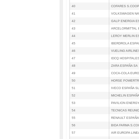
40
COFARES S.COOP
41
VOLKSWAGEN NA
42
GALP ENERGIA E
43
ARCELORMITTAL 
44
LEROY MERLIN E
45
IBERDROLA ESPA
46
VUELING AIRLINE
47
IDCQ HOSPITALES
48
ZARA ESPAÑA SA
49
COCA-COLA EUROP
50
HORSE POWERTRA
51
IVECO ESPAÑA S
52
MICHELIN ESPAÑ
53
PAVILION ENERGY
54
TECNICAS REUNI
55
RENAULT ESPAÑA
56
BIDA FARMA S.CO
57
AIR EUROPA LINE