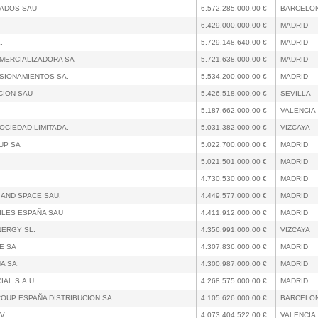
CADOS SAU
6.572.285.000,00 €
BARCELO
6.429.000.000,00 €
MADRID
.
5.729.148.640,00 €
MADRID
MERCIALIZADORA SA
5.721.638.000,00 €
MADRID
SIONAMIENTOS SA.
5.534.200.000,00 €
MADRID
CION SAU
5.426.518.000,00 €
SEVILLA
5.187.662.000,00 €
VALENCIA
OCIEDAD LIMITADA.
5.031.382.000,00 €
VIZCAYA
UP SA
5.022.700.000,00 €
MADRID
5.021.501.000,00 €
MADRID
4.730.530.000,00 €
MADRID
 AND SPACE SAU.
4.449.577.000,00 €
MADRID
ILES ESPAÑA SAU
4.411.912.000,00 €
MADRID
NERGY SL.
4.356.991.000,00 €
VIZCAYA
E SA
4.307.836.000,00 €
MADRID
A SA.
4.300.987.000,00 €
MADRID
AL S.A.U.
4.268.575.000,00 €
MADRID
UP ESPAÑA DISTRIBUCION SA.
4.105.626.000,00 €
BARCELO
 V
4.073.404.522,00 €
VALENCIA