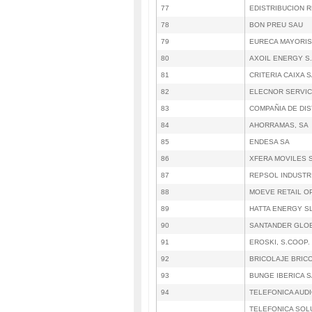
77
EDISTRIBUCION R
78
BON PREU SAU
79
EURECA MAYORIS
80
AXOIL ENERGY S.
81
CRITERIA CAIXA 
82
ELECNOR SERVIC
83
COMPAÑIA DE DIS
84
AHORRAMAS, SA
85
ENDESA SA
86
XFERA MOVILES 
87
REPSOL INDUSTR
88
MOEVE RETAIL OP
89
HATTA ENERGY SL
90
SANTANDER GLOB
91
EROSKI, S.COOP.
92
BRICOLAJE BRIC
93
BUNGE IBERICA 
94
TELEFONICA AUDI
TELEFONICA SOL