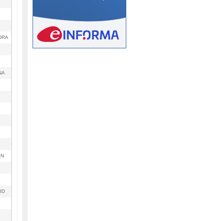
DRA
NA
ÓN
ID