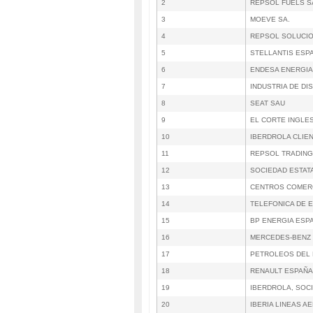
2
REPSOL FUELS S
3
MOEVE SA.
4
REPSOL SOLUCIO
5
STELLANTIS ESPA
6
ENDESA ENERGIA
7
INDUSTRIA DE DI
8
SEAT SAU
9
EL CORTE INGLE
10
IBERDROLA CLIE
11
REPSOL TRADING
12
SOCIEDAD ESTAT
13
CENTROS COMER
14
TELEFONICA DE 
15
BP ENERGIA ESPA
16
MERCEDES-BENZ 
17
PETROLEOS DEL 
18
RENAULT ESPAÑA
19
IBERDROLA, SOC
20
IBERIA LINEAS 