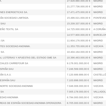
A.
27.928.880.000,00 €
MADRID
21.277.736.000,00 €
MADRID
NES ENERGETICAS SA.
17.471.475.000,00 €
MADRID
ÑA SOCIEDAD LIMITADA.
15.496.021.000,00 €
PONTEVE
 SAU
15.209.337.000,00 €
MADRID
SEÑO TEXTIL SA
14.725.000.000,00 €
A CORUÑA
14.577.900.000,00 €
BARCELO
S SA
11.604.176.000,00 €
MADRID
NTES SOCIEDAD ANONIMA.
11.353.755.000,00 €
VIZCAYA
 SA.
10.404.164.000,00 €
MADRID
AL LOTERIAS Y APUESTAS DEL ESTADO SME SA
10.396.463.000,00 €
MADRID
CIALES CARREFOUR SA
9.176.001.000,00 €
MADRID
ESPAÑA SAU
7.246.569.000,00 €
MADRID
ÑA S.A.U.
7.120.689.889,00 €
CASTELL
ESPAÑA SAU
7.103.898.000,00 €
MADRID
NORTE SOCIEDAD ANONIMA
7.046.006.000,00 €
VIZCAYA
 SA
7.005.178.000,00 €
VALLADOL
IEDAD ANONIMA
6.794.000.000,00 €
VIZCAYA
AEREAS DE ESPAÑA SOCIEDAD ANONIMA OPERADORA
6.705.000.000,00 €
MADRID