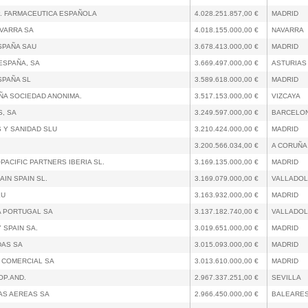
. FARMACEUTICA ESPAÑOLA
4.028.251.857,00 €
MADRID
VARRA SA
4.018.155.000,00 €
NAVARRA
SPAÑA SAU
3.678.413.000,00 €
MADRID
ESPAÑA, SA
3.669.497.000,00 €
ASTURIAS
SPAÑA SL
3.589.618.000,00 €
MADRID
ÑA SOCIEDAD ANONIMA.
3.517.153.000,00 €
VIZCAYA
S, SA
3.249.597.000,00 €
BARCELO
 Y SANIDAD SLU
3.210.424.000,00 €
MADRID
3.200.566.034,00 €
A CORUÑA
ACIFIC PARTNERS IBERIA SL.
3.169.135.000,00 €
MADRID
IN SPAIN SL.
3.169.079.000,00 €
VALLADOL
LU
3.163.932.000,00 €
MADRID
A PORTUGAL SA
3.137.182.740,00 €
VALLADOL
 SPAIN SA.
3.019.651.000,00 €
MADRID
DAS SA
3.015.093.000,00 €
MADRID
 COMERCIAL SA
3.013.610.000,00 €
MADRID
OP.AND.
2.967.337.251,00 €
SEVILLA
AS AEREAS SA
2.966.450.000,00 €
BALEARE