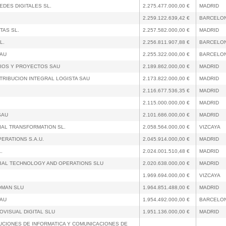
EDES DIGITALES SL.
2.275.477.000,00 €
MADRID
2.259.122.639,42 €
BARCELO
TAS SL.
2.257.582.000,00 €
MADRID
L.
2.256.811.907,88 €
BARCELO
SAU
2.255.322.000,00 €
BARCELO
IOS Y PROYECTOS SAU
2.189.862.000,00 €
MADRID
TRIBUCION INTEGRAL LOGISTA SAU
2.173.822.000,00 €
MADRID
2.116.677.536,35 €
MADRID
2.115.000.000,00 €
MADRID
SAU
2.101.686.000,00 €
MADRID
IAL TRANSFORMATION SL.
2.058.564.000,00 €
VIZCAYA
ERATIONS S.A.U.
2.045.914.000,00 €
MADRID
.
2.024.001.510,48 €
MADRID
AL TECHNOLOGY AND OPERATIONS SLU
2.020.638.000,00 €
MADRID
1.969.694.000,00 €
VIZCAYA
OMAN SLU
1.964.851.488,00 €
MADRID
SAU
1.954.492.000,00 €
BARCELO
OVISUAL DIGITAL SLU
1.951.136.000,00 €
MADRID
UCIONES DE INFORMATICA Y COMUNICACIONES DE