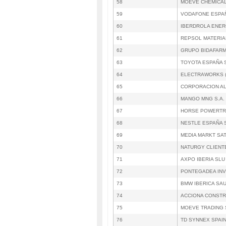
58
MOEVE CHEMICAL
59
VODAFONE ESPA
60
IBERDROLA ENER
61
REPSOL MATERIA
62
GRUPO BIDAFARM
63
TOYOTA ESPAÑA 
64
ELECTRAWORKS (C
65
CORPORACION AL
66
MANGO MNG S.A.
67
HORSE POWERTRA
68
NESTLE ESPAÑA 
69
MEDIA MARKT SA
70
NATURGY CLIENT
71
AXPO IBERIA SLU
72
PONTEGADEA INV
73
BMW IBERICA SAU
74
ACCIONA CONSTR
75
MOEVE TRADING S
76
TD SYNNEX SPAIN