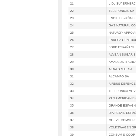
21
LIDL SUPERMER
22
TELEFONICA, SA
23
ENGIE ESPAÑA SL
24
GAS NATURAL CO
25
NATURGY APROVI
26
ENDESA GENERA
27
FORD ESPAÑA SL
28
ALVEAN SUGAR S
29
AMADEUS IT GRO
30
AENA S.M.E. SA.
31
ALCAMPO SA
32
AIRBUS DEFENCE
33
TELEFONICA MOV
34
PAN AMERICAN E
35
ORANGE ESPAGN
36
DIA RETAIL ESPAÑ
37
MOEVE COMMERCI
38
VOLKSWAGEN GRO
39
CONSUM S COOP