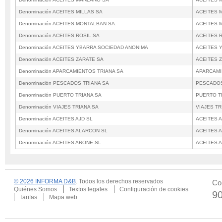
Denominación ACEITES MILLAS SA
ACEITES 
Denominación ACEITES MONTALBAN SA.
ACEITES 
Denominación ACEITES ROSIL SA
ACEITES 
Denominación ACEITES YBARRA SOCIEDAD ANONIMA
ACEITES 
Denominación ACEITES ZARATE SA
ACEITES 
Denominación APARCAMIENTOS TRIANA SA
APARCAMI
Denominación PESCADOS TRIANA SA
PESCADOS
Denominación PUERTO TRIANA SA
PUERTO T
Denominación VIAJES TRIANA SA
VIAJES TR
Denominación ACEITES AJD SL
ACEITES A
Denominación ACEITES ALARCON SL
ACEITES 
Denominación ACEITES ARONE SL
ACEITES 
© 2026 INFORMA D&B
. Todos los derechos reservados
Co
Quiénes Somos
Textos legales
Configuración de cookies
9
Tarifas
Mapa web