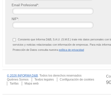
Email Profesional*:
NIF*:
Consiento que Informa D&B, S.A.U. (S.M.E.) trate mis datos personales con l
servicios y noticias relacionadas con información de empresas. Para más infor
Protección de Datos consulta nuestra
política de privacidad
© 2026 INFORMA D&B
. Todos los derechos reservados
Co
Quiénes Somos
Textos legales
Configuración de cookies
9
Tarifas
Mapa web