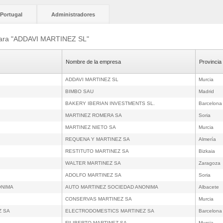
Portugal
Administradores
 para "ADDAVI MARTINEZ SL"
Nombre de la empresa
Provincia
ADDAVI MARTINEZ SL
Murcia
BIMBO SAU
Madrid
BAKERY IBERIAN INVESTMENTS SL.
Barcelona
MARTINEZ ROMERA SA
Soria
MARTINEZ NIETO SA
Murcia
REQUENA Y MARTINEZ SA
Almería
RESTITUTO MARTINEZ SA
Bizkaia
WALTER MARTINEZ SA
Zaragoza
ADOLFO MARTINEZ SA
Soria
ONIMA
AUTO MARTINEZ SOCIEDAD ANONIMA
Albacete
CONSERVAS MARTINEZ SA
Murcia
Z SA
ELECTRODOMESTICS MARTINEZ SA
Barcelona
FILIBERTO MARTINEZ SA
Murcia