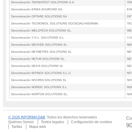
Denominación TEKNIATEST SOLUTIONS S.A.
TE
Denominación EINSA SOURCING SA.
EI
Denominación OPTARE SOLUTIONS SA
OP
Denominación TECNONOIL SOLUTIONS SOCIEDAD ANONIMA.
TE
Denominación WELDTECH SOLUTIONS SL.
WE
Denominación Y.G.L. SOLUTIONS S.L.
Y.G
Denominación NEOVEE SOLUTIONS SL
NE
Denominación NETMETRIX SOLUTIONS SL.
NE
Denominación NETUN SOLUTIONS SL.
NE
Denominación NEXIA SOLUTIONS SL
NE
Denominación NITINOX SOLUTIONS S.L.U.
NIT
Denominación NIVORIA SOLUTIONS SL
NI
Denominación NORDIC SOLUTIONS S.L.
NO
Denominación NORTON SOLUTIONS SL.
NO
© 2026 INFORMA D&B
. Todos los derechos reservados
Co
Quiénes Somos
Textos legales
Configuración de cookies
9
Tarifas
Mapa web