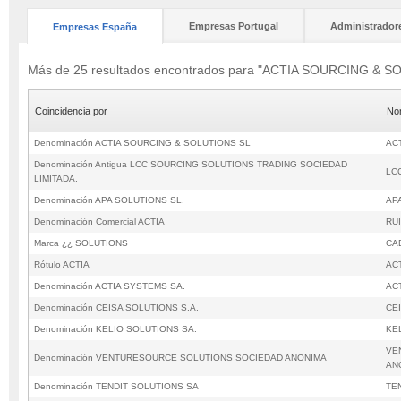
Empresas Portugal
Administrador
Empresas España
Más de 25 resultados encontrados para "ACTIA SOURCING & 
Coincidencia por
No
Denominación ACTIA SOURCING & SOLUTIONS SL
AC
Denominación Antigua LCC SOURCING SOLUTIONS TRADING SOCIEDAD
LC
LIMITADA.
Denominación APA SOLUTIONS SL.
AP
Denominación Comercial ACTIA
RU
Marca ¿¿ SOLUTIONS
CA
Rótulo ACTIA
AC
Denominación ACTIA SYSTEMS SA.
AC
Denominación CEISA SOLUTIONS S.A.
CE
Denominación KELIO SOLUTIONS SA.
KE
VE
Denominación VENTURESOURCE SOLUTIONS SOCIEDAD ANONIMA
AN
Denominación TENDIT SOLUTIONS SA
TE