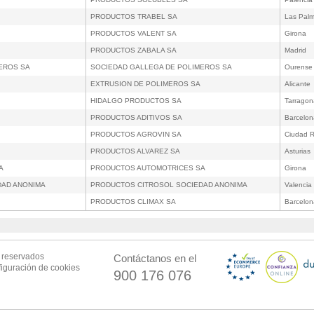
PRODUCTOS TRABEL SA
Las Pal
PRODUCTOS VALENT SA
Girona
PRODUCTOS ZABALA SA
Madrid
MEROS SA
SOCIEDAD GALLEGA DE POLIMEROS SA
Ourense
EXTRUSION DE POLIMEROS SA
Alicante
HIDALGO PRODUCTOS SA
Tarragon
PRODUCTOS ADITIVOS SA
Barcelon
PRODUCTOS AGROVIN SA
Ciudad R
PRODUCTOS ALVAREZ SA
Asturias
A
PRODUCTOS AUTOMOTRICES SA
Girona
DAD ANONIMA
PRODUCTOS CITROSOL SOCIEDAD ANONIMA
Valencia
PRODUCTOS CLIMAX SA
Barcelon
s reservados
Contáctanos en el
iguración de cookies
900 176 076