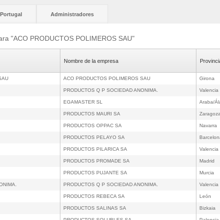
Portugal
Administradores
os para "ACO PRODUCTOS POLIMEROS SAU"
Nombre de la empresa
Provinci
SAU
ACO PRODUCTOS POLIMEROS SAU
Girona
PRODUCTOS Q P SOCIEDAD ANONIMA.
Valencia
EGAMASTER SL
Araba/Ál
PRODUCTOS MAURI SA
Zaragoz
PRODUCTOS OPPAC SA
Navarra
PRODUCTOS PELAYO SA
Barcelon
PRODUCTOS PILARICA SA
Valencia
PRODUCTOS PROMADE SA
Madrid
PRODUCTOS PUJANTE SA
Murcia
ONIMA.
PRODUCTOS Q P SOCIEDAD ANONIMA.
Valencia
PRODUCTOS REBECA SA
León
PRODUCTOS SALINAS SA
Bizkaia
PRODUCTOS SOLUBLES SA
Palencia