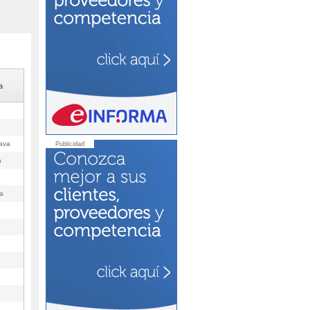
a
ava
Publicidad
a
a