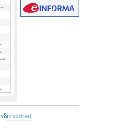
mas
a
a
eal
a