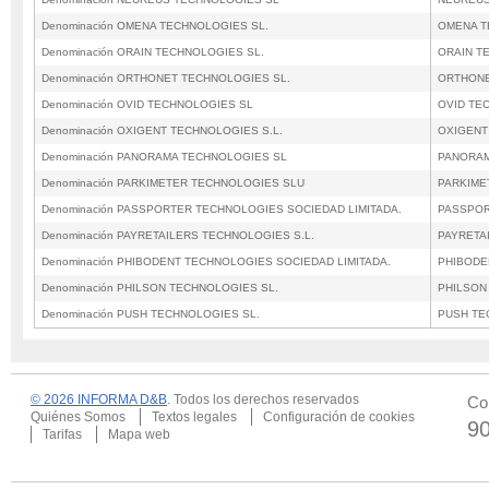
Denominación OMENA TECHNOLOGIES SL.
OMENA T
Denominación ORAIN TECHNOLOGIES SL.
ORAIN T
Denominación ORTHONET TECHNOLOGIES SL.
ORTHONE
Denominación OVID TECHNOLOGIES SL
OVID TE
Denominación OXIGENT TECHNOLOGIES S.L.
OXIGENT
Denominación PANORAMA TECHNOLOGIES SL
PANORAM
Denominación PARKIMETER TECHNOLOGIES SLU
PARKIME
Denominación PASSPORTER TECHNOLOGIES SOCIEDAD LIMITADA.
PASSPOR
Denominación PAYRETAILERS TECHNOLOGIES S.L.
PAYRETA
Denominación PHIBODENT TECHNOLOGIES SOCIEDAD LIMITADA.
PHIBODE
Denominación PHILSON TECHNOLOGIES SL.
PHILSON
Denominación PUSH TECHNOLOGIES SL.
PUSH TE
© 2026 INFORMA D&B
. Todos los derechos reservados
Co
Quiénes Somos
Textos legales
Configuración de cookies
9
Tarifas
Mapa web