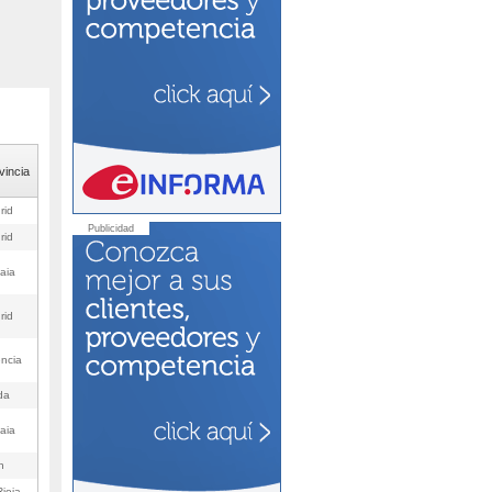
vincia
rid
Publicidad
rid
aia
rid
encia
da
aia
n
ioja