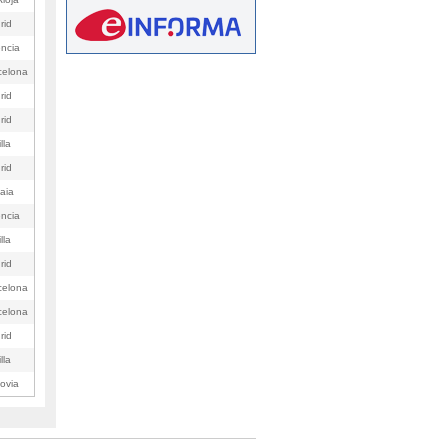
rid
encia
celona
rid
rid
lla
rid
aia
encia
lla
rid
celona
celona
rid
lla
ovia