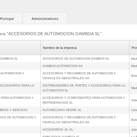
Portugal
Administradores
os para "ACCESORIOS DE AUTOMOCION GAMBOA SL"
Nombre de la empresa
Pro
 GAMBOA SL
ACCESORIOS DE AUTOMOCION GAMBOA SL
Mad
GAMBOA AUTOMOCION SA
Mad
E AUTOMOCION Y
ACCESORIOS Y RECAMBIOS DE AUTOMOCION Y
Bizk
VEHICULOS INDUSTRIALES SA
 ACCESORIOS PARA LA
DISTRIBUIDORES DE PARTES Y ACCESORIOS PARA LA
Mad
AUTOMOCION SL
 PARA AUTOMOCION Y
ACCESORIOS Y COMPONENTES PARA AUTOMOCION Y
Val
REFRIGERACION SL
BIOS Y SERVICIO
AUTORECANVI SEGRE SL
Llei
MBIOS DE AUTOMOCION Y
ACCESORIOS Y RECAMBIOS DE AUTOMOCION Y
Bizk
VEHICULOS INDUSTRIALES SA
ACCESORIOS JIL SL
Jaé
EMBUTIDOS GAMBOA SL
La R