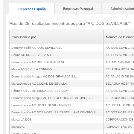
Empresas Portugal
Administrador
Empresas España
Más de 25 resultados encontrados para "A C DOS SEVILLA SL"
Coincidencia por
Nombre de la empr
Denominación A C DOS SEVILLA SL
A C DOS SEVILLA 
Rótulo AC DOS SEVILLA S.L
A C DOS SEVILLA 
Denominación AC DOS SANTIAGO SL
AC DOS SANTIAGO
Marca AC SEVILLA TORNEO
BELAGUA HOSPITA
Denominación Antigua AC DOS GRANADA S.L.
AC PALACIO DE SA
Marca Antigua AC CIUDAD DE SEVILLA
BELAGUA HOSPITA
Rótulo HOTEL AC CIUDAD DE SEVILLA
A C DOS SEVILLA 
Denominación Antigua AC DOS GESTION DE ACTIVOS S.L.
BELAGUA HOSPITA
Denominación AC HOTEL SEVILLA N-IV SL
AC HOTEL SEVILLA
Denominación AC DOS HOTELES CASTELLANA CENTRO SL
AC DOS HOTELES 
Marca LA DOS
CORPORACION DE 
Marca AC.
AGRUCAPERS SA
Marca DOS A DOS
TELEFONICA, SA