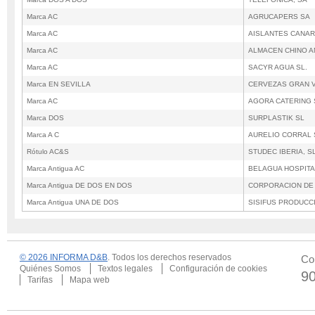
Marca AC
AGRUCAPERS SA
Marca AC
AISLANTES CANAR
Marca AC
ALMACEN CHINO A
Marca AC
SACYR AGUA SL.
Marca EN SEVILLA
CERVEZAS GRAN V
Marca AC
AGORA CATERING 
Marca DOS
SURPLASTIK SL
Marca A C
AURELIO CORRAL 
Rótulo AC&S
STUDEC IBERIA, SL
Marca Antigua AC
BELAGUA HOSPITA
Marca Antigua DE DOS EN DOS
CORPORACION DE 
Marca Antigua UNA DE DOS
SISIFUS PRODUCCI
© 2026 INFORMA D&B
. Todos los derechos reservados
Co
Quiénes Somos
Textos legales
Configuración de cookies
9
Tarifas
Mapa web