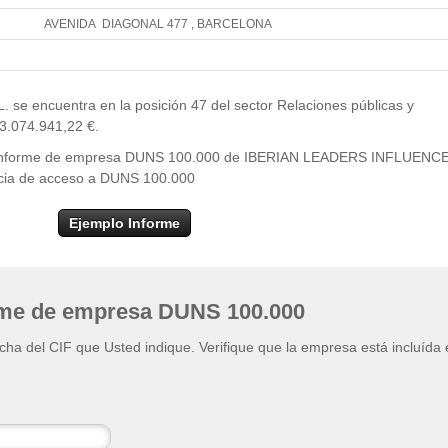
AVENIDA DIAGONAL 477 , BARCELONA
Leaflet
| ©
OpenStr
×
+
IBERIAN LEADERS INFLUENCERS S.L.
 encuentra en la posición 47 del sector Relaciones públicas y
−
3.074.941,22 €.
del informe de empresa DUNS 100.000 de IBERIAN LEADERS INFLUENC
cencia de acceso a DUNS 100.000
Ejemplo Informe
rme de empresa DUNS 100.000
ficha del CIF que Usted indique. Verifique que la empresa está incluída