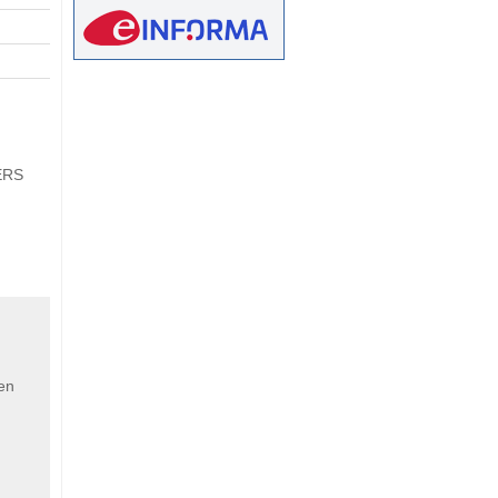
eetMap
ERS
 en