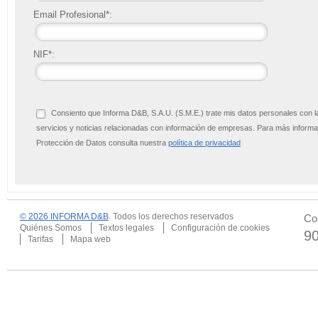
Email Profesional*:
NIF*:
Consiento que Informa D&B, S.A.U. (S.M.E.) trate mis datos personales con l
servicios y noticias relacionadas con información de empresas. Para más infor
Protección de Datos consulta nuestra
política de privacidad
© 2026 INFORMA D&B
. Todos los derechos reservados
Co
Quiénes Somos
Textos legales
Configuración de cookies
9
Tarifas
Mapa web