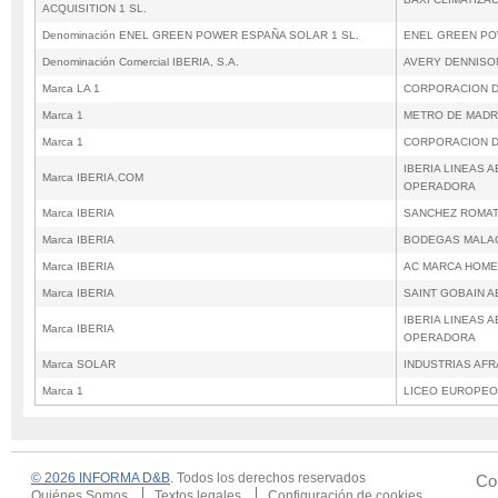
ACQUISITION 1 SL.
Denominación ENEL GREEN POWER ESPAÑA SOLAR 1 SL.
ENEL GREEN PO
Denominación Comercial IBERIA, S.A.
AVERY DENNISON 
Marca LA 1
CORPORACION DE
Marca 1
METRO DE MADR
Marca 1
CORPORACION DE
IBERIA LINEAS 
Marca IBERIA.COM
OPERADORA
Marca IBERIA
SANCHEZ ROMA
Marca IBERIA
BODEGAS MALAG
Marca IBERIA
AC MARCA HOME
Marca IBERIA
SAINT GOBAIN 
IBERIA LINEAS 
Marca IBERIA
OPERADORA
Marca SOLAR
INDUSTRIAS AFR
Marca 1
LICEO EUROPEO
© 2026 INFORMA D&B
. Todos los derechos reservados
Co
Quiénes Somos
Textos legales
Configuración de cookies