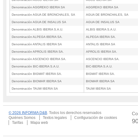
Denominación AGGREKO IBERIA SA
AGGREKO IBERIA SA
Denominación AGUA DE BRONCHALES, SA
AGUA DE BRONCHALES, SA
Denominación AGUA DE INSALUS SA
AGUA DE INSALUS SA
Denominación ALBIS IBERIA S.A.U.
ALBIS IBERIA S.A.U.
Denominación ALPEGA IBERIA SA.
ALPEGA IBERIA SA.
Denominación ANTALIS IBERIA SA
ANTALIS IBERIA SA
Denominación APROLIS IBERIA SA.
APROLIS IBERIA SA.
Denominación ASCENCIO IBERIA SA.
ASCENCIO IBERIA SA.
Denominación BIC-IBERIA S.A.U.
BIC-IBERIA S.A.U.
Denominación BIGMAT IBERIA SA.
BIGMAT IBERIA SA.
Denominación BIOMAR IBERIA SA
BIOMAR IBERIA SA
Denominación TAUW IBERIA SA
TAUW IBERIA SA
© 2026 INFORMA D&B
. Todos los derechos reservados
Co
Quiénes Somos
Textos legales
Configuración de cookies
9
Tarifas
Mapa web