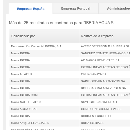
Empresas Portugal
Administrador
Empresas España
Más de 25 resultados encontrados para "IBERIA AGUA SL"
Coincidencia por
Nombre de la empresa
Denominación Comercial IBERIA, S.A.
AVERY DENNISON R I S IBERIA SL
Marca IBERIA
SANCHEZ ROMATE HERMANOS S
Marca IBERIA
AC MARCA HOME CARE SA.
Marca IBERIA
IBERIA LINEAS AEREAS DE ESP
Marca AL AGUA
GRUPO ANAYA SA
Marca IBERIA
SAINT GOBAIN ABRASIVOS SA
Marca IBERIA
BODEGAS MALAGA VIRGEN SA
Marca IBERIA.COM
IBERIA LINEAS AEREAS DE ESP
Marca SAL DEL AGUA
SKYLIGHT PARTNERS S.L.
Marca AGUA Y SAL
CONEXION GOURMET 21 SL.
Marca IBERIA
BHBIKES EUROPE SL.
Marca Antigua EL AGUA SIN
BRITA IBERIA SL
Denominación AGCO IBERIA SA
AGCO IBERIA SA