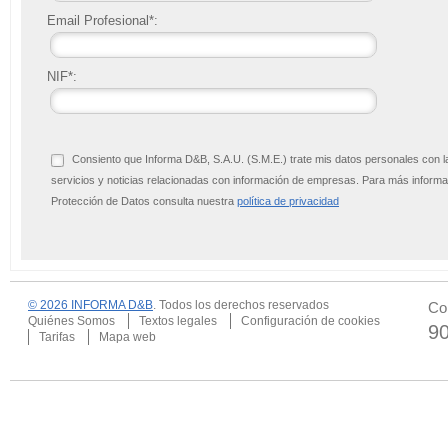
Email Profesional*:
NIF*:
Consiento que Informa D&B, S.A.U. (S.M.E.) trate mis datos personales con l
servicios y noticias relacionadas con información de empresas. Para más infor
Protección de Datos consulta nuestra
política de privacidad
© 2026 INFORMA D&B
. Todos los derechos reservados
Co
Quiénes Somos
Textos legales
Configuración de cookies
9
Tarifas
Mapa web