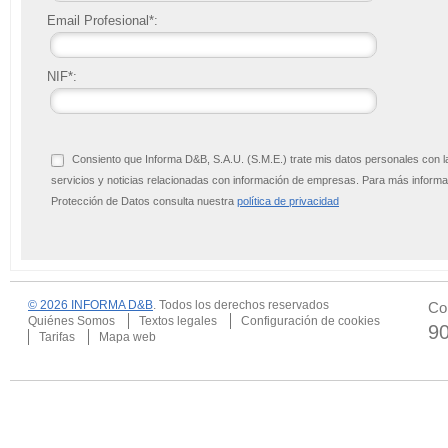
Email Profesional*:
NIF*:
Consiento que Informa D&B, S.A.U. (S.M.E.) trate mis datos personales con l
servicios y noticias relacionadas con información de empresas. Para más infor
Protección de Datos consulta nuestra
política de privacidad
© 2026 INFORMA D&B
. Todos los derechos reservados
Co
Quiénes Somos
Textos legales
Configuración de cookies
9
Tarifas
Mapa web