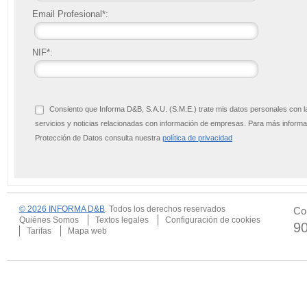
Email Profesional*:
NIF*:
Consiento que Informa D&B, S.A.U. (S.M.E.) trate mis datos personales con l
servicios y noticias relacionadas con información de empresas. Para más infor
Protección de Datos consulta nuestra
política de privacidad
© 2026 INFORMA D&B
. Todos los derechos reservados
Co
Quiénes Somos
Textos legales
Configuración de cookies
9
Tarifas
Mapa web