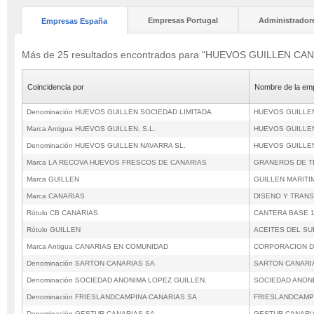
Empresas Portugal
Administrador
Empresas España
Más de 25 resultados encontrados para "HUEVOS GUILLEN CA
Coincidencia por
Nombre de la em
Denominación HUEVOS GUILLEN SOCIEDAD LIMITADA
HUEVOS GUILLEN
Marca Antigua HUEVOS GUILLEN, S.L.
HUEVOS GUILLEN
Denominación HUEVOS GUILLEN NAVARRA SL.
HUEVOS GUILLEN
Marca LA RECOVA HUEVOS FRESCOS DE CANARIAS
GRANEROS DE T
Marca GUILLEN
GUILLEN MARITI
Marca CANARIAS
DISENO Y TRANS
Rótulo CB CANARIAS
CANTERA BASE 1
Rótulo GUILLEN
ACEITES DEL SU
Marca Antigua CANARIAS EN COMUNIDAD
CORPORACION DE
Denominación SARTON CANARIAS SA
SARTON CANARI
Denominación SOCIEDAD ANONIMA LOPEZ GUILLEN.
SOCIEDAD ANONI
Denominación FRIESLANDCAMPINA CANARIAS SA
FRIESLANDCAMP
Denominación GESTUR CANARIAS SA.
GESTUR CANARI