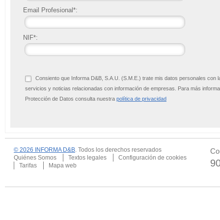
Email Profesional*:
NIF*:
Consiento que Informa D&B, S.A.U. (S.M.E.) trate mis datos personales con l
servicios y noticias relacionadas con información de empresas. Para más infor
Protección de Datos consulta nuestra
política de privacidad
© 2026 INFORMA D&B
. Todos los derechos reservados
Co
Quiénes Somos
Textos legales
Configuración de cookies
9
Tarifas
Mapa web