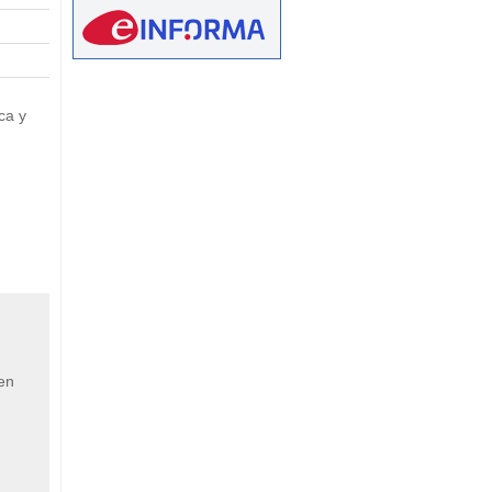
eetMap
ca y
 en