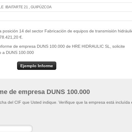
E IBAITARTE 21 , GUIPÚZCOA
Leaflet
| ©
OpenStr
×
+
HRE HIDRAULIC SL
osición 14 del sector Fabricación de equipos de transmisión hidráuli
−
78.421,20 €.
l informe de empresa DUNS 100.000 de HRE HIDRAULIC SL, solicite
eso a DUNS 100.000
Ejemplo Informe
rme de empresa DUNS 100.000
ficha del CIF que Usted indique. Verifique que la empresa está incluída