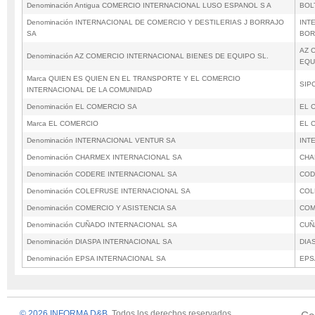
Denominación Antigua COMERCIO INTERNACIONAL LUSO ESPANOL S A
BOL
Denominación INTERNACIONAL DE COMERCIO Y DESTILERIAS J BORRAJO
INT
SA
BOR
AZ 
Denominación AZ COMERCIO INTERNACIONAL BIENES DE EQUIPO SL.
EQU
Marca QUIEN ES QUIEN EN EL TRANSPORTE Y EL COMERCIO
SIP
INTERNACIONAL DE LA COMUNIDAD
Denominación EL COMERCIO SA
EL 
Marca EL COMERCIO
EL 
Denominación INTERNACIONAL VENTUR SA
INT
Denominación CHARMEX INTERNACIONAL SA
CHA
Denominación CODERE INTERNACIONAL SA
COD
Denominación COLEFRUSE INTERNACIONAL SA
COL
Denominación COMERCIO Y ASISTENCIA SA
COM
Denominación CUÑADO INTERNACIONAL SA
CUÑ
Denominación DIASPA INTERNACIONAL SA
DIA
Denominación EPSA INTERNACIONAL SA
EPS
© 2026 INFORMA D&B
. Todos los derechos reservados