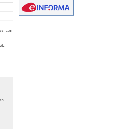
eetMap
es, con
SL,
 en