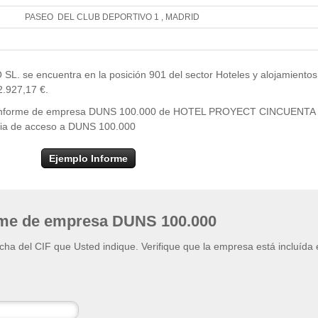
PASEO DEL CLUB DEPORTIVO 1 , MADRID
Leaflet
| ©
OpenStr
×
+
HOTEL PROYECT CINCUENTA Y UNO SL.
e encuentra en la posición 901 del sector Hoteles y alojamientos
−
2.927,17 €.
 del informe de empresa DUNS 100.000 de HOTEL PROYECT CINCUENT
encia de acceso a DUNS 100.000
Ejemplo Informe
rme de empresa DUNS 100.000
ficha del CIF que Usted indique. Verifique que la empresa está incluída