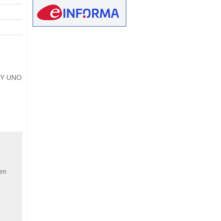
eetMap
A Y UNO
 en