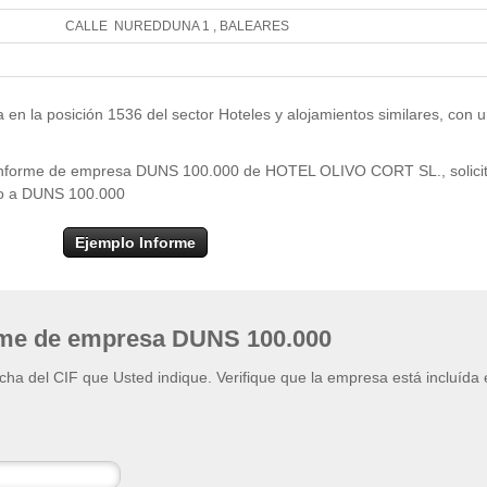
CALLE NUREDDUNA 1 , BALEARES
Leaflet
| ©
OpenStr
×
+
HOTEL OLIVO CORT SL.
 la posición 1536 del sector Hoteles y alojamientos similares, con 
−
el informe de empresa DUNS 100.000 de HOTEL OLIVO CORT SL., solici
eso a DUNS 100.000
Ejemplo Informe
rme de empresa DUNS 100.000
ficha del CIF que Usted indique. Verifique que la empresa está incluída