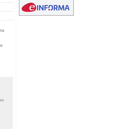
eetMap
una
te
 en