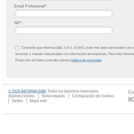
Email Profesional*:
NIF*:
Consiento que Informa D&B, S.A.U. (S.M.E.) trate mis datos personales con l
servicios y noticias relacionadas con información de empresas. Para más infor
Protección de Datos consulta nuestra
política de privacidad
© 2026 INFORMA D&B
. Todos los derechos reservados
Co
Quiénes Somos
Textos legales
Configuración de cookies
9
Tarifas
Mapa web