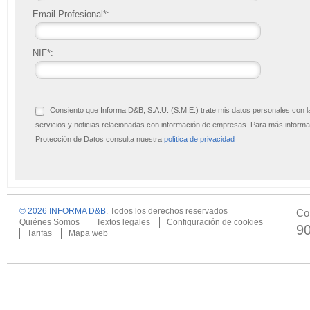
Email Profesional*:
NIF*:
Consiento que Informa D&B, S.A.U. (S.M.E.) trate mis datos personales con l
servicios y noticias relacionadas con información de empresas. Para más infor
Protección de Datos consulta nuestra
política de privacidad
© 2026 INFORMA D&B
. Todos los derechos reservados
Co
Quiénes Somos
Textos legales
Configuración de cookies
9
Tarifas
Mapa web