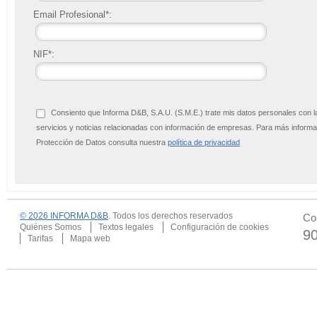
Email Profesional*:
NIF*:
Consiento que Informa D&B, S.A.U. (S.M.E.) trate mis datos personales con l
servicios y noticias relacionadas con información de empresas. Para más infor
Protección de Datos consulta nuestra
política de privacidad
© 2026 INFORMA D&B
. Todos los derechos reservados
Co
Quiénes Somos
Textos legales
Configuración de cookies
9
Tarifas
Mapa web