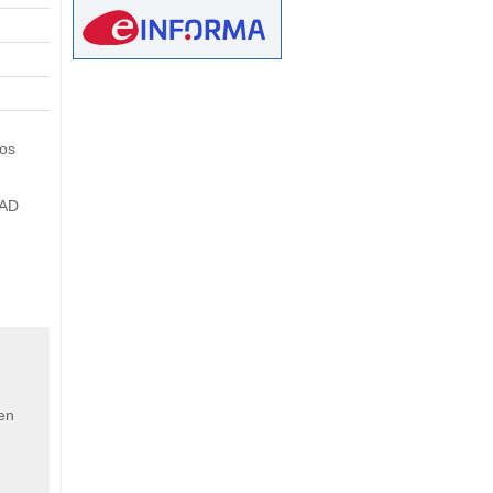
eetMap
os
DAD
 en