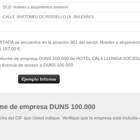
5510 Hoteles y alojamientos similares
CALLE BARTOMEU DE ROSSELLO 18 , BALEARES
Leaflet
| ©
OpenStr
×
+
HOTEL CALA LLONGA SOCIEDAD LIMITADA
 se encuentra en la posición 951 del sector Hoteles y alojamient
−
5.187,00 €.
del informe de empresa DUNS 100.000 de HOTEL CALA LLONGA SOCIE
la licencia de acceso a DUNS 100.000
Ejemplo Informe
rme de empresa DUNS 100.000
ficha del CIF que Usted indique. Verifique que la empresa está incluída