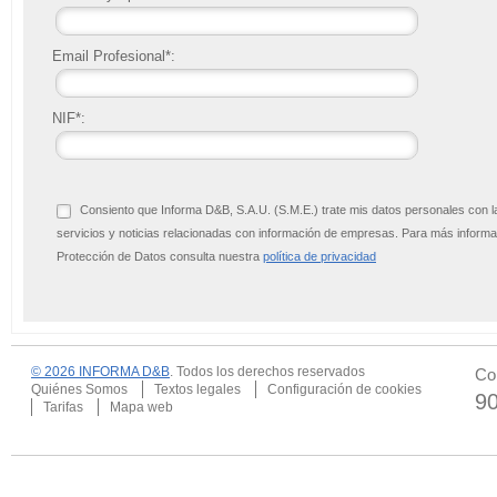
Email Profesional*:
NIF*:
Consiento que Informa D&B, S.A.U. (S.M.E.) trate mis datos personales con l
servicios y noticias relacionadas con información de empresas. Para más infor
Protección de Datos consulta nuestra
política de privacidad
© 2026 INFORMA D&B
. Todos los derechos reservados
Co
Quiénes Somos
Textos legales
Configuración de cookies
9
Tarifas
Mapa web