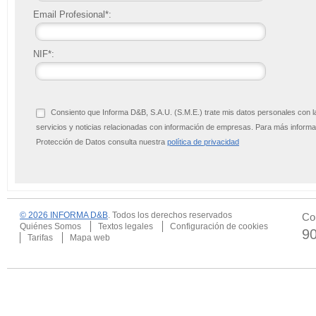
Email Profesional*:
NIF*:
Consiento que Informa D&B, S.A.U. (S.M.E.) trate mis datos personales con l
servicios y noticias relacionadas con información de empresas. Para más infor
Protección de Datos consulta nuestra
política de privacidad
© 2026 INFORMA D&B
. Todos los derechos reservados
Co
Quiénes Somos
Textos legales
Configuración de cookies
9
Tarifas
Mapa web