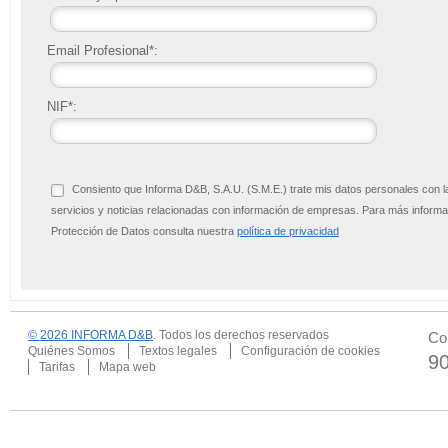
Email Profesional*:
NIF*:
Consiento que Informa D&B, S.A.U. (S.M.E.) trate mis datos personales con l
servicios y noticias relacionadas con información de empresas. Para más infor
Protección de Datos consulta nuestra
política de privacidad
© 2026 INFORMA D&B
. Todos los derechos reservados
Co
Quiénes Somos
Textos legales
Configuración de cookies
9
Tarifas
Mapa web