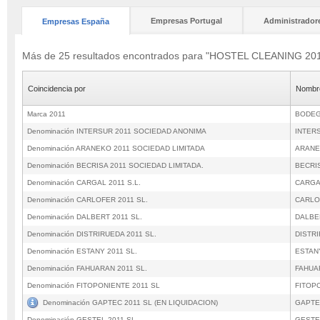
Empresas Portugal
Administrador
Empresas España
Más de 25 resultados encontrados para "HOSTEL CLEANING 20
Coincidencia por
Nombre
Marca 2011
BODEG
Denominación INTERSUR 2011 SOCIEDAD ANONIMA
INTER
Denominación ARANEKO 2011 SOCIEDAD LIMITADA
ARANE
Denominación BECRISA 2011 SOCIEDAD LIMITADA.
BECRIS
Denominación CARGAL 2011 S.L.
CARGAL
Denominación CARLOFER 2011 SL.
CARLO
Denominación DALBERT 2011 SL.
DALBER
Denominación DISTRIRUEDA 2011 SL.
DISTRI
Denominación ESTANY 2011 SL.
ESTANY
Denominación FAHUARAN 2011 SL.
FAHUAR
Denominación FITOPONIENTE 2011 SL
FITOP
Denominación GAPTEC 2011 SL (EN LIQUIDACION)
GAPTEC
Denominación GESTEL 2011 SL.
GESTEL