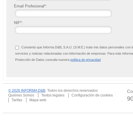
Email Profesional*:
NIF*:
Consiento que Informa D&B, S.A.U. (S.M.E.) trate mis datos personales con l
servicios y noticias relacionadas con información de empresas. Para más infor
Protección de Datos consulta nuestra
política de privacidad
© 2026 INFORMA D&B
. Todos los derechos reservados
Co
Quiénes Somos
Textos legales
Configuración de cookies
9
Tarifas
Mapa web