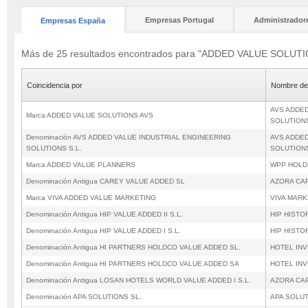
Empresas Portugal
Administrador
Empresas España
Más de 25 resultados encontrados para "ADDED VALUE SOLUT
Coincidencia por
Nombre de
AVS ADDED
Marca ADDED VALUE SOLUTIONS AVS
SOLUTIONS
Denominación AVS ADDED VALUE INDUSTRIAL ENGINEERING
AVS ADDED
SOLUTIONS S.L.
SOLUTIONS
Marca ADDED VALUE PLANNERS
WPP HOLD
Denominación Antigua CAREY VALUE ADDED SL
AZORA CAP
Marca VIVA ADDED VALUE MARKETING
VIVA MARK
Denominación Antigua HIP VALUE ADDED II S.L.
HIP HISTO
Denominación Antigua HIP VALUE ADDED I S.L.
HIP HISTO
Denominación Antigua HI PARTNERS HOLDCO VALUE ADDED SL.
HOTEL INV
Denominación Antigua HI PARTNERS HOLDCO VALUE ADDED SA
HOTEL INV
Denominación Antigua LOSAN HOTELS WORLD VALUE ADDED I S.L.
AZORA CAP
Denominación APA SOLUTIONS SL.
APA SOLUT