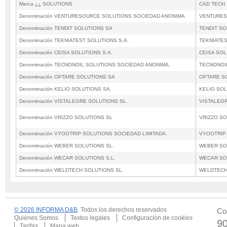
Marca ¿¿ SOLUTIONS
CAD TECH 
Denominación VENTURESOURCE SOLUTIONS SOCIEDAD ANONIMA
VENTURES
Denominación TENDIT SOLUTIONS SA
TENDIT SO
Denominación TEKNIATEST SOLUTIONS S.A.
TEKNIATES
Denominación CEISA SOLUTIONS S.A.
CEISA SOL
Denominación TECNONOIL SOLUTIONS SOCIEDAD ANONIMA.
TECNONOI
Denominación OPTARE SOLUTIONS SA
OPTARE S
Denominación KELIO SOLUTIONS SA.
KELIO SOL
Denominación VISTALEGRE SOLUTIONS SL.
VISTALEGR
Denominación VRIZZO SOLUTIONS SL
VRIZZO SO
Denominación VYOOTRIP SOLUTIONS SOCIEDAD LIMITADA.
VYOOTRIP 
Denominación WEBER SOLUTIONS SL.
WEBER SO
Denominación WECAR SOLUTIONS S.L.
WECAR SOL
Denominación WELDTECH SOLUTIONS SL.
WELDTECH
© 2026 INFORMA D&B
. Todos los derechos reservados
Co
Quiénes Somos
Textos legales
Configuración de cookies
9
Tarifas
Mapa web