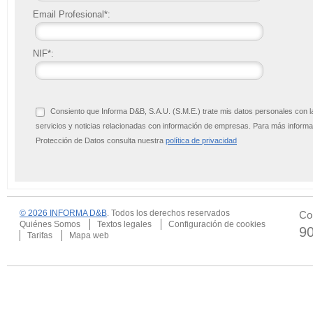
Email Profesional*:
NIF*:
Consiento que Informa D&B, S.A.U. (S.M.E.) trate mis datos personales con l
servicios y noticias relacionadas con información de empresas. Para más infor
Protección de Datos consulta nuestra
política de privacidad
© 2026 INFORMA D&B
. Todos los derechos reservados
Co
Quiénes Somos
Textos legales
Configuración de cookies
9
Tarifas
Mapa web