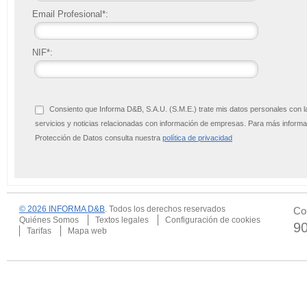
Email Profesional*:
NIF*:
Consiento que Informa D&B, S.A.U. (S.M.E.) trate mis datos personales con l
servicios y noticias relacionadas con información de empresas. Para más infor
Protección de Datos consulta nuestra
política de privacidad
© 2026 INFORMA D&B
. Todos los derechos reservados
Co
Quiénes Somos
Textos legales
Configuración de cookies
9
Tarifas
Mapa web