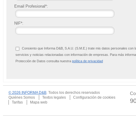
Email Profesional*:
NIF*:
Consiento que Informa D&B, S.A.U. (S.M.E.) trate mis datos personales con l
servicios y noticias relacionadas con información de empresas. Para más infor
Protección de Datos consulta nuestra
política de privacidad
© 2026 INFORMA D&B
. Todos los derechos reservados
Co
Quiénes Somos
Textos legales
Configuración de cookies
9
Tarifas
Mapa web