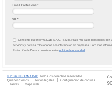
Email Profesional*:
NIF*:
Consiento que Informa D&B, S.A.U. (S.M.E.) trate mis datos personales con l
servicios y noticias relacionadas con información de empresas. Para más infor
Protección de Datos consulta nuestra
política de privacidad
© 2026 INFORMA D&B
. Todos los derechos reservados
Co
Quiénes Somos
Textos legales
Configuración de cookies
9
Tarifas
Mapa web