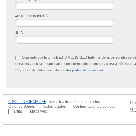
Email Profesional*:
NIF*:
Consiento que Informa D&B, S.A.U. (S.M.E.) trate mis datos personales con l
servicios y noticias relacionadas con información de empresas. Para más infor
Protección de Datos consulta nuestra
política de privacidad
© 2026 INFORMA D&B
. Todos los derechos reservados
Co
Quiénes Somos
Textos legales
Configuración de cookies
9
Tarifas
Mapa web