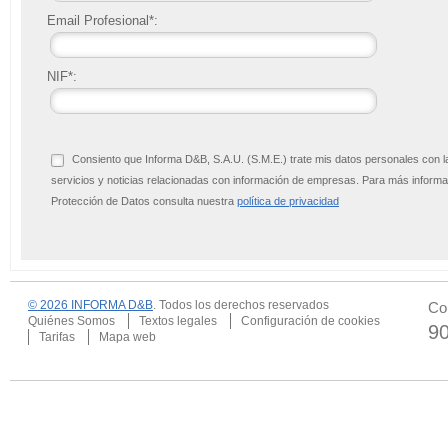
Email Profesional*:
NIF*:
Consiento que Informa D&B, S.A.U. (S.M.E.) trate mis datos personales con l
servicios y noticias relacionadas con información de empresas. Para más infor
Protección de Datos consulta nuestra
política de privacidad
© 2026 INFORMA D&B
. Todos los derechos reservados
Co
Quiénes Somos
Textos legales
Configuración de cookies
9
Tarifas
Mapa web