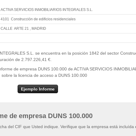
ACTIVA SERVICIOS INMOBILIARIOS INTEGRALES S.L.
4101 Construcción de edificios residenciales
CALLE ARTE 21 , MADRID
Leaflet
| ©
OpenStr
×
+
ACTIVA SERVICIOS INMOBILIARIOS INTEGRALES
S.L.
EGRALES S.L. se encuentra en la posición 1842 del sector Constru
−
cturación de 2.797.226,41 €.
del informe de empresa DUNS 100.000 de ACTIVA SERVICIOS INMOBILI
n sobre la licencia de acceso a DUNS 100.000
Ejemplo Informe
rme de empresa DUNS 100.000
ficha del CIF que Usted indique. Verifique que la empresa está incluída