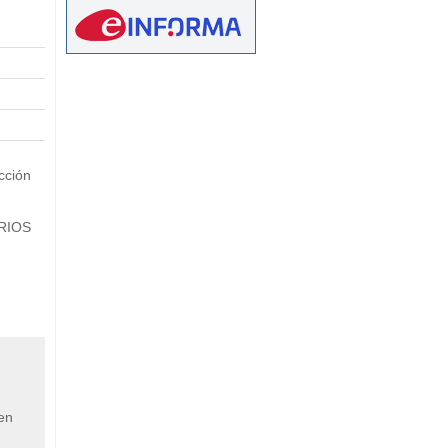
eetMap
cción
ARIOS
 en