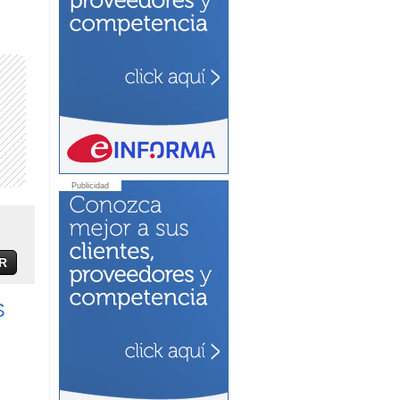
Publicidad
R
S