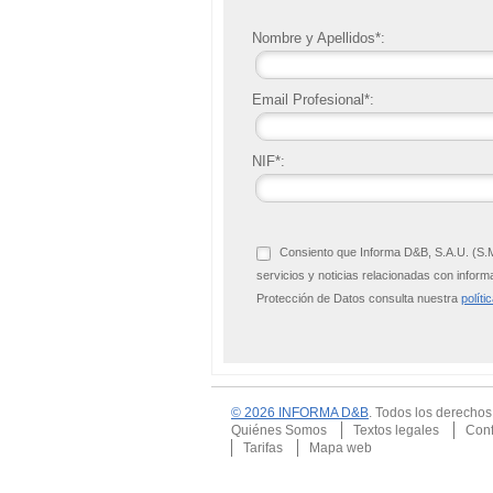
Nombre y Apellidos*:
Email Profesional*:
NIF*:
Consiento que Informa D&B, S.A.U. (S.M.
servicios y noticias relacionadas con info
Protección de Datos consulta nuestra
políti
© 2026 INFORMA D&B
. Todos los derecho
Quiénes Somos
Textos legales
Conf
Tarifas
Mapa web