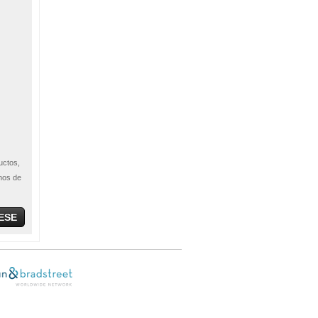
uctos,
hos de
ESE