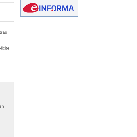
eetMap
tras
icite
 en