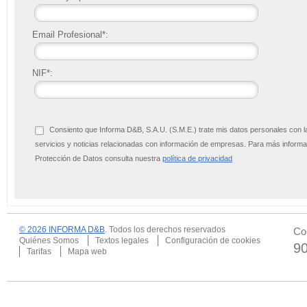
Email Profesional*:
NIF*:
Consiento que Informa D&B, S.A.U. (S.M.E.) trate mis datos personales con l
servicios y noticias relacionadas con información de empresas. Para más infor
Protección de Datos consulta nuestra
política de privacidad
© 2026 INFORMA D&B
. Todos los derechos reservados
Co
Quiénes Somos
Textos legales
Configuración de cookies
9
Tarifas
Mapa web