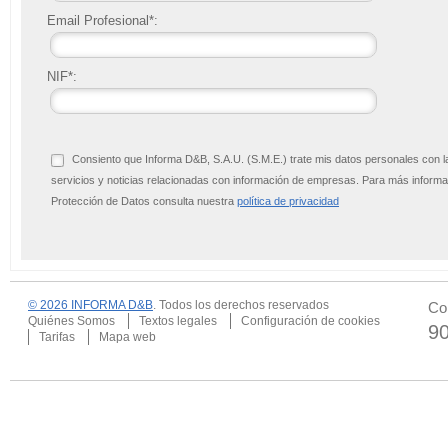
Email Profesional*:
NIF*:
Consiento que Informa D&B, S.A.U. (S.M.E.) trate mis datos personales con l
servicios y noticias relacionadas con información de empresas. Para más infor
Protección de Datos consulta nuestra
política de privacidad
© 2026 INFORMA D&B
. Todos los derechos reservados
Co
Quiénes Somos
Textos legales
Configuración de cookies
9
Tarifas
Mapa web