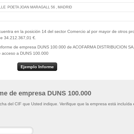
LLE POETA JOAN MARAGALL 56 , MADRID
Leaflet
| ©
OpenStr
×
+
ACOFARMA DISTRIBUCION SA
ra en la posición 14 del sector Comercio al por mayor de otros pr
−
de 34.212.367,01 €.
del informe de empresa DUNS 100.000 de ACOFARMA DISTRIBUCION SA
a de acceso a DUNS 100.000
Ejemplo Informe
rme de empresa DUNS 100.000
ficha del CIF que Usted indique. Verifique que la empresa está incluída