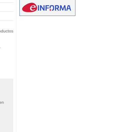
eetMap
oductos
,
 en