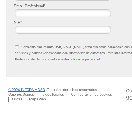
Email Profesional*:
NIF*:
Consiento que Informa D&B, S.A.U. (S.M.E.) trate mis datos personales con l
servicios y noticias relacionadas con información de empresas. Para más infor
Protección de Datos consulta nuestra
política de privacidad
© 2026 INFORMA D&B
. Todos los derechos reservados
Co
Quiénes Somos
Textos legales
Configuración de cookies
9
Tarifas
Mapa web