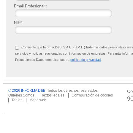
Email Profesional*:
NIF*:
Consiento que Informa D&B, S.A.U. (S.M.E.) trate mis datos personales con l
servicios y noticias relacionadas con información de empresas. Para más infor
Protección de Datos consulta nuestra
política de privacidad
© 2026 INFORMA D&B
. Todos los derechos reservados
Co
Quiénes Somos
Textos legales
Configuración de cookies
9
Tarifas
Mapa web