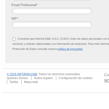
Email Profesional*:
NIF*:
Consiento que Informa D&B, S.A.U. (S.M.E.) trate mis datos personales con l
servicios y noticias relacionadas con información de empresas. Para más infor
Protección de Datos consulta nuestra
política de privacidad
© 2026 INFORMA D&B
. Todos los derechos reservados
Co
Quiénes Somos
Textos legales
Configuración de cookies
9
Tarifas
Mapa web