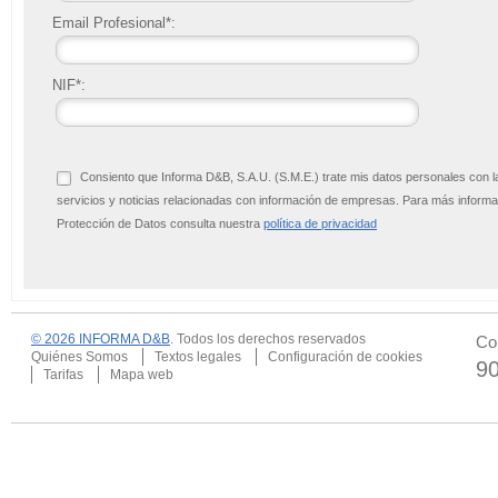
Email Profesional*:
NIF*:
Consiento que Informa D&B, S.A.U. (S.M.E.) trate mis datos personales con l
servicios y noticias relacionadas con información de empresas. Para más infor
Protección de Datos consulta nuestra
política de privacidad
© 2026 INFORMA D&B
. Todos los derechos reservados
Co
Quiénes Somos
Textos legales
Configuración de cookies
9
Tarifas
Mapa web