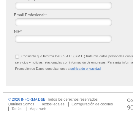
Email Profesional*:
NIF*:
Consiento que Informa D&B, S.A.U. (S.M.E.) trate mis datos personales con l
servicios y noticias relacionadas con información de empresas. Para más infor
Protección de Datos consulta nuestra
política de privacidad
© 2026 INFORMA D&B
. Todos los derechos reservados
Co
Quiénes Somos
Textos legales
Configuración de cookies
9
Tarifas
Mapa web