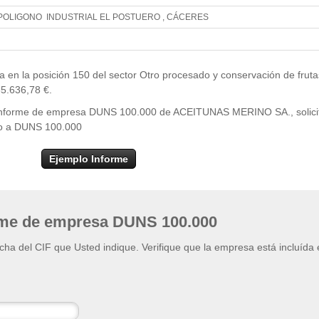
POLIGONO INDUSTRIAL EL POSTUERO , CÁCERES
Leaflet
| ©
OpenStr
×
+
ACEITUNAS MERINO SA.
 la posición 150 del sector Otro procesado y conservación de fruta
−
35.636,78 €.
el informe de empresa DUNS 100.000 de ACEITUNAS MERINO SA., solici
eso a DUNS 100.000
Ejemplo Informe
rme de empresa DUNS 100.000
ficha del CIF que Usted indique. Verifique que la empresa está incluída