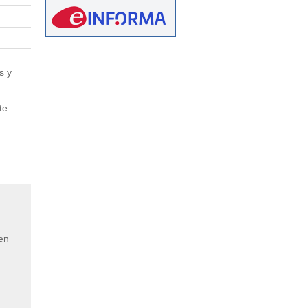
eetMap
s y
te
 en